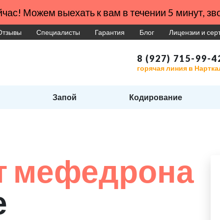
час! Можем выехать к вам в течении 5 минут, зво
Отзывы
Специалисты
Гарантия
Блог
Лицензии и се
8 (927) 715-99-4
горячая линия в Нартка
Запой
Кодирование
т мефедрона
е