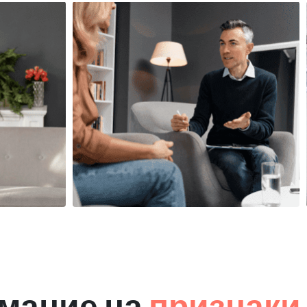
мание на
признаки