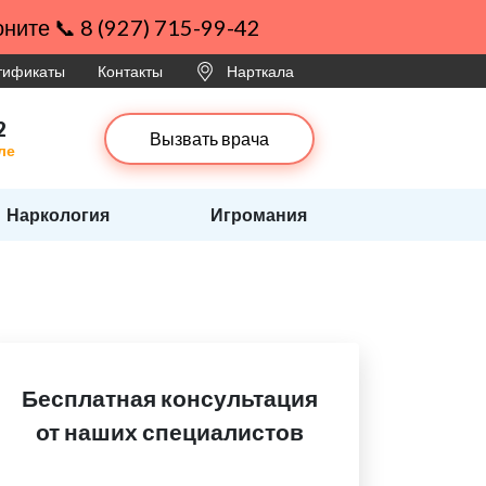
ните 📞 8 (927) 715-99-42
ртификаты
Контакты
Нарткала
2
Вызвать врача
ле
Наркология
Игромания
Бесплатная консультация
от наших специалистов