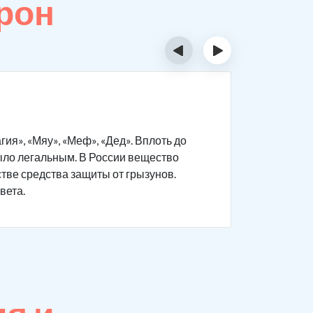
рон
‹
›
Тест 
я», «Мяу», «Меф», «Дед». Вплоть до
Мефедрон 
было легальным. В России вещество
вещества.
стве средства защиты от грызунов.
в домашни
вета.
В лаборат
проверки-
или ногтя