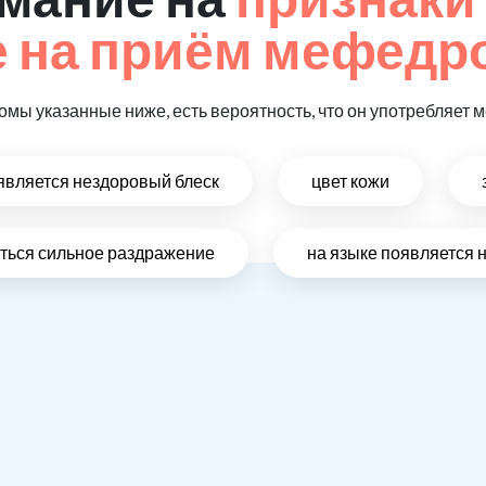
 на приём мефедр
томы указанные ниже, есть вероятность, что он употребляет
оявляется нездоровый блеск
цвет кожи
виться сильное раздражение
на языке появляется 