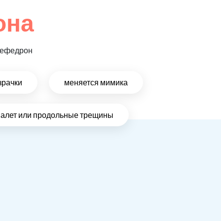
она
 мефедрон
зрачки
меняется мимика
налет или продольные трещины