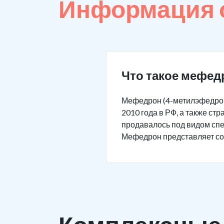
Информация 
Что такое мефед
Мефедрон (4-метилэфедрон,
2010 года в РФ, а также с
продавалось под видом спец
Мефедрон представляет соб