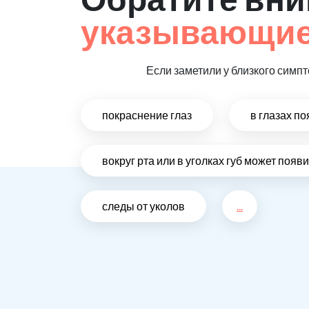
указывающие
Если заметили у близкого симп
покраснение глаз
в глазах п
вокруг рта или в уголках губ может поя
следы от уколов
...