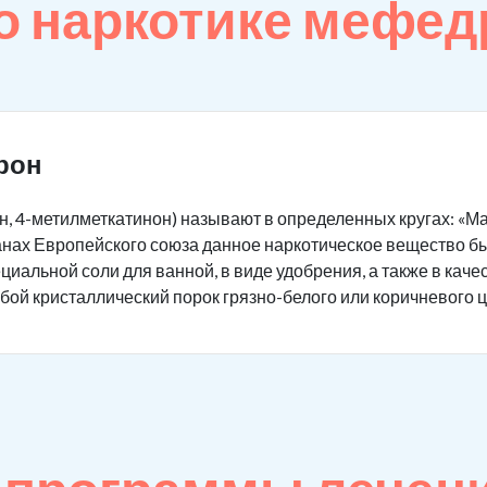
о наркотике мефед
рон
 4-метилметкатинон) называют в определенных кругах: «Маги
транах Европейского союза данное наркотическое вещество 
иальной соли для ванной, в виде удобрения, а также в каче
ой кристаллический порок грязно-белого или коричневого ц