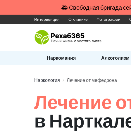
🚑 Свободная бригада сей
Интервенция
О клинике
Фотографии
Наркомания
Алкоголизм
Наркология
Лечение от мефедрона
Лечение о
в Нарткал