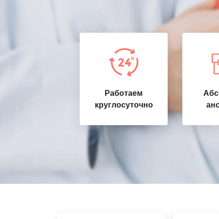
Работаем
Абс
круглосуточно
ан