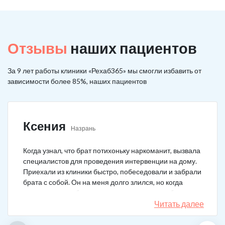
Отзывы
наших пациентов
За 9 лет работы клиники «Рехаб365» мы смогли избавить от
зависимости более 85%, наших пациентов
Ксения
Назрань
Когда узнал, что брат потихоньку наркоманит, вызвала
специалистов для проведения интервенции на дому.
Приехали из клиники быстро, побеседовали и забрали
брата с собой. Он на меня долго злился, но когда
понял, что если бы я не пошла на тот шаг, он бы не
выкарабкался. После курса вышел здоровым. Больше
Читать далее
не принимает.