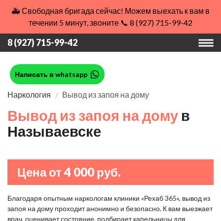
🚑 Свободная бригада сейчас! Можем выехать к вам в
течении 5 минут, звоните 📞 8 (927) 715-99-42
8 (927) 715-99-42
Написать в whatsapp
Наркология
Вывод из запоя на дому
Вывод из запоя на дому
в
Называевске
Цена от 4 000 руб.
Благодаря опытным наркологам клиники «Рехаб 365», вывод из
запоя на дому проходит анонимно и безопасно. К вам выезжает
врач, оценивает состояние, подбирает капельницы для