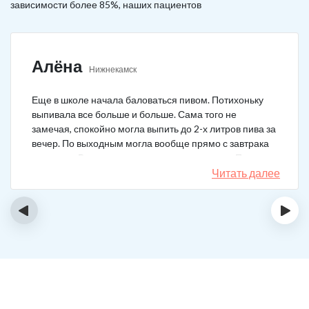
зависимости более 85%, наших пациентов
Алёна
Нижнекамск
Еще в школе начала баловаться пивом. Потихоньку
выпивала все больше и больше. Сама того не
замечая, спокойно могла выпить до 2-х литров пива за
вечер. По выходным могла вообще прямо с завтрака
выпивать. В клинику решила позвонить сама. Прошла
курс и уже год не принимаю алкоголь вообще никакой.
Читать далее
‹
›