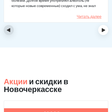
болезни. Долгое время употреблял алкоголь (те
которые новые современные) сходил с ума, не знал
куда деться от своей зависимости. Искал тех кто
сможет мне помочь в интернете, позвонил, приехал.
Читать далее
На сегодняшний день не употребляю!
‹
›
Акции
и скидки в
Новочеркасске