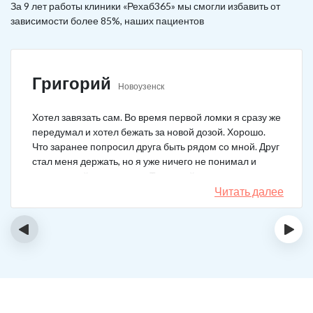
За 9 лет работы клиники «Рехаб365» мы смогли избавить от
зависимости более 85%, наших пациентов
Григорий
Новоузенск
Хотел завязать сам. Во время первой ломки я сразу же
передумал и хотел бежать за новой дозой. Хорошо.
Что заранее попросил друга быть рядом со мной. Друг
стал меня держать, но я уже ничего не понимал и
начал силой вырываться. Тогда мой товарищ просто
связан меня и позвонил в клинику. На дом приехал
Читать далее
нарколог, мне сделали какую-то капельницу, после
чего я успокоился. Посоветовали приехать в клинику
‹
›
для прохождения курса реабилитации, так я и сделал.
С того дня прошло уже больше двух лет. Уже больше
двух лет как я чист!