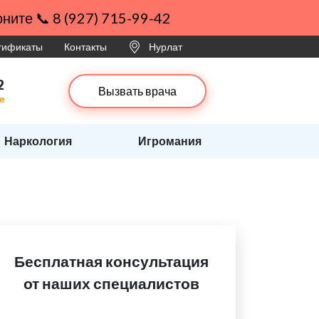
ните 📞 8 (927) 715-99-42
ртификаты
Контакты
Нурлат
2
Вызвать врача
е
Наркология
Игромания
Бесплатная консультация
от наших специалистов