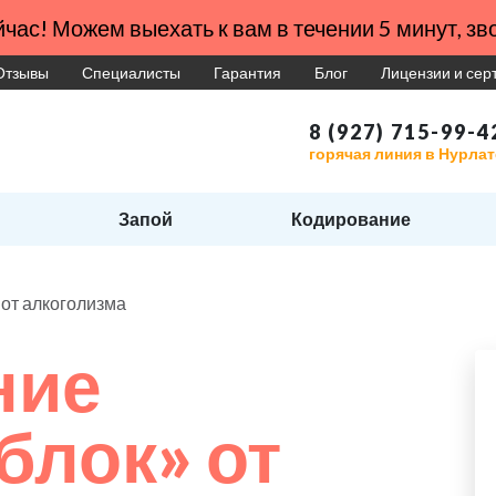
час! Можем выехать к вам в течении 5 минут, зво
Отзывы
Специалисты
Гарантия
Блог
Лицензии и се
8 (927) 715-99-4
горячая линия в Нурлат
Запой
Кодирование
от алкоголизма
ние
блок» от