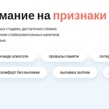
мание на
признаки
ых стадиях, достаточно сложно.
ение слабоалкогольных напитков
вно
и виде алкоголя
провалы памяти
поте
скомфорт без выпивки
выпивка залпом
.