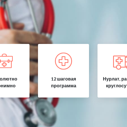
олютно
12 шаговая
Нурлат, р
онимно
программа
круглосу