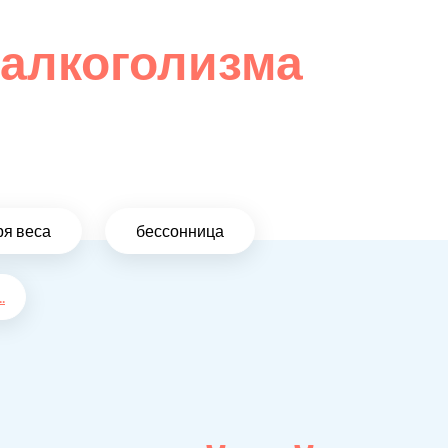
 алкоголизма
ря веса
бессонница
..