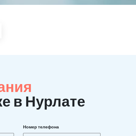
ания
е в Нурлате
Номер телефона