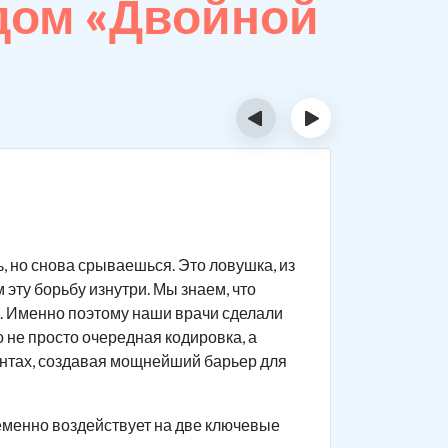
дом «Двойной
‹
›
Пока
, но снова срываешься. Это ловушка, из
Наши врач
эту борьбу изнутри. Мы знаем, что
максималь
. Именно поэтому наши врачи сделали
Основные
 не просто очередная кодировка, а
онтах, создавая мощнейший барьер для
Длитель
толеран
еменно воздействует на две ключевые
Неодно