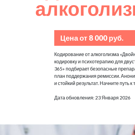
алкоголи
Цена от 8 000 руб.
Кодирование от алкоголизма «Двой
кодировку и психотерапию для двуст
365» подбирает безопасные препара
план поддержания ремиссии. Аноним
и стойкий результат. Начните путь к
Дата обновления: 23 Января 2026