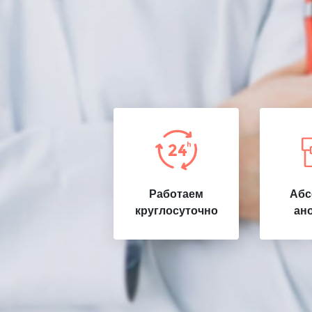
Работаем
Абс
круглосуточно
ан