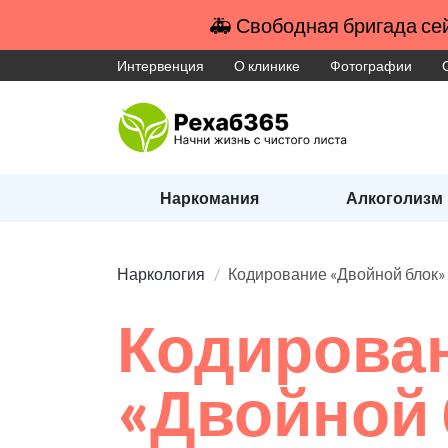
🚑 Свободная бригада сей
Интервенция
О клинике
Фотографии
Наркомания
Алкоголизм
Наркология
Кодирование «Двойной блок» 
Кодирова
«Двойной 