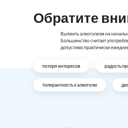
Обратите вни
Выявить алкоголизм на начальн
Большинство считает употребл
допустимо практически ежедне
потеря интересов
радость пр
толерантность к алкоголю
ди