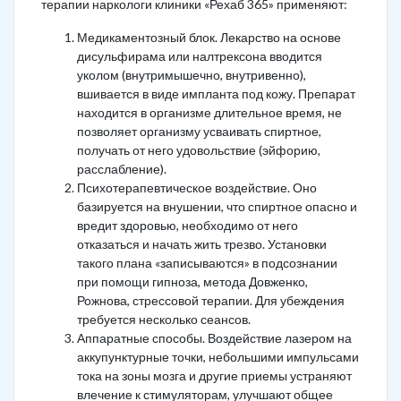
терапии наркологи клиники «Рехаб 365» применяют:
Медикаментозный блок. Лекарство на основе
дисульфирама или налтрексона вводится
уколом (внутримышечно, внутривенно),
вшивается в виде импланта под кожу. Препарат
находится в организме длительное время, не
позволяет организму усваивать спиртное,
получать от него удовольствие (эйфорию,
расслабление).
Психотерапевтическое воздействие. Оно
базируется на внушении, что спиртное опасно и
вредит здоровью, необходимо от него
отказаться и начать жить трезво. Установки
такого плана «записываются» в подсознании
при помощи гипноза, метода Довженко,
Рожнова, стрессовой терапии. Для убеждения
требуется несколько сеансов.
Аппаратные способы. Воздействие лазером на
аккупунктурные точки, небольшими импульсами
тока на зоны мозга и другие приемы устраняют
влечение к стимуляторам, улучшают общее