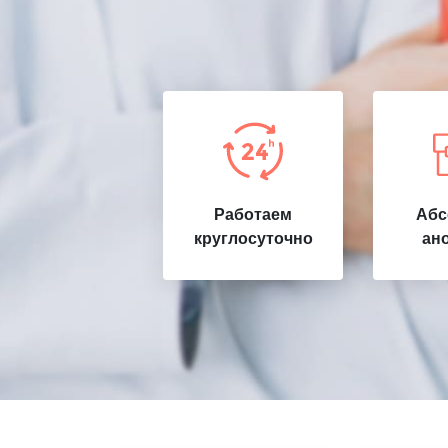
Работаем
Абс
круглосуточно
ан