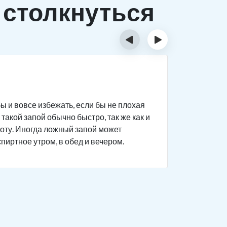
 столкнуться
‹
›
Исти
ы и вовсе избежать, если бы не плохая
Человек п
такой запой обычно быстро, так же как и
дела на р
боту. Иногда ложный запой может
поведение
спиртное утром, в обед и вечером.