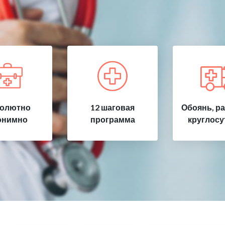
олютно
12 шаговая
Обоянь, р
онимно
программа
круглосу