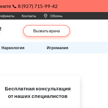
ните 📞 8 (927) 715-99-42
ртификаты
Контакты
Обоянь
2
Вызвать врача
и
Наркология
Игромания
Бесплатная консультация
от наших специалистов