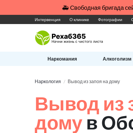
🚑 Свободная бригада сей
Интервенция
О клинике
Фотографии
Наркомания
Алкоголизм
Наркология
Вывод из запоя на дому
Вывод из 
дому
в Об