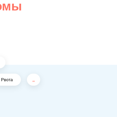
омы
Рвота
...