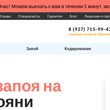
час! Можем выехать к вам в течении 5 минут, зво
Отзывы
Специалисты
Гарантия
Блог
Лицензии и се
8 (927) 715-99-4
горячая линия в Обоян
Запой
Кодирование
запоя на
ояни