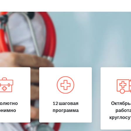
олютно
12 шаговая
Октябрь
онимно
программа
работ
круглосу