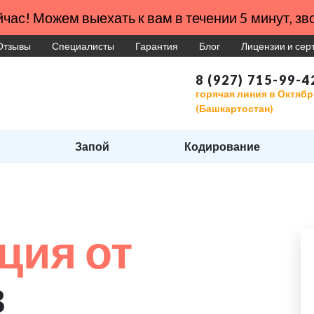
час! Можем выехать к вам в течении 5 минут, зво
Отзывы
Специалисты
Гарантия
Блог
Лицензии и се
8 (927) 715-99-4
горячая линия в Октяб
(Башкартостан)
Запой
Кодирование
ция от
в