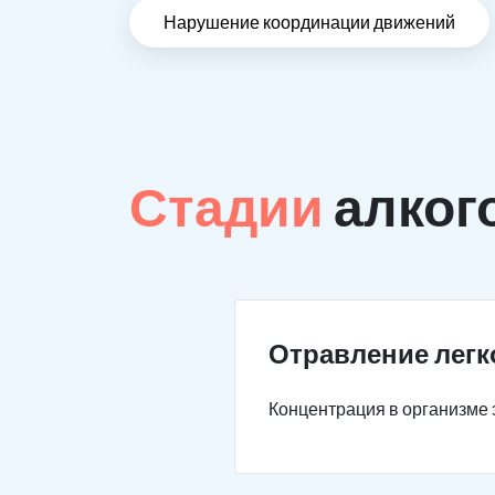
Нарушение координации движений
Стадии
алког
Отравление легк
Концентрация в организме э