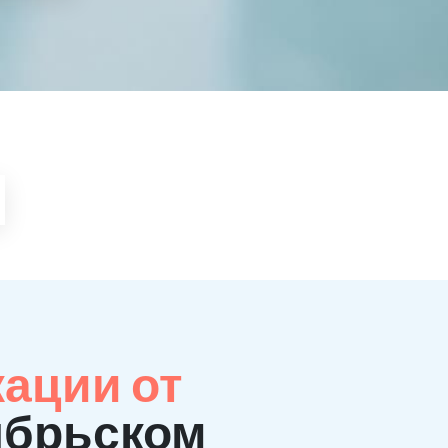
кации от
ябрьском