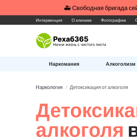
🚑 Свободная бригада сей
Интервенция
О клинике
Фотографии
Наркомания
Алкоголизм
Наркология
Детоксикация от алкоголя
Детоксика
алкоголя