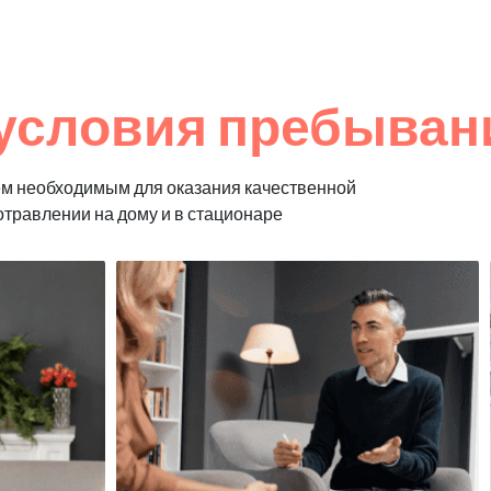
условия пребыван
м необходимым для оказания качественной
отравлении на дому и в стационаре