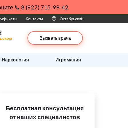
ните 📞 8 (927) 715-99-42
ртификаты
Контакты
Октябрьский
2
Вызвать врача
рьском
Наркология
Игромания
Бесплатная консультация
от наших специалистов