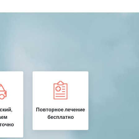
ский,
Повторное лечение
аем
бесплатно
точно