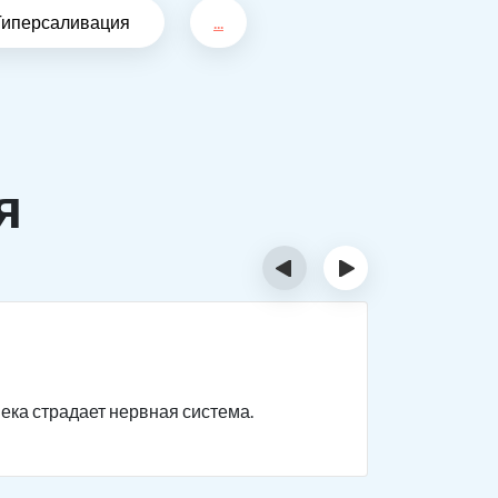
Гиперсаливация
...
я
‹
›
Отрав
века страдает нервная система.
Нарушаютс
невыражен