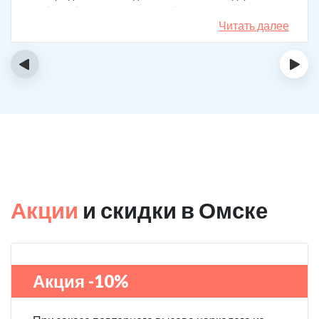
набор таблеток, а именно подбирают
индивидуальный комплекс под конкретный случай.
Читать далее
Несколько раз делал вызов, и назначения были под
каждую ситуацию разные. А еще скидку говорят
‹
›
сделают за отзыв.
Акции
и скидки в Омске
Акция -10%