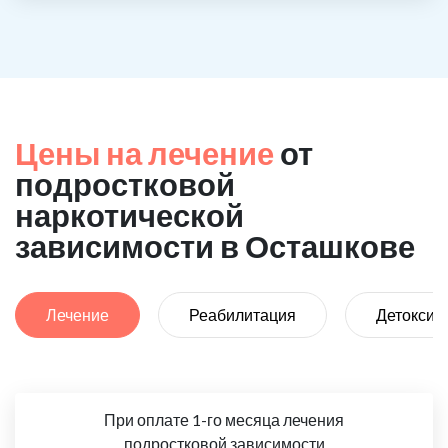
Цены на лечение
от
подростковой
наркотической
зависимости в Осташкове
Лечение
Реабилитация
Детоксик
При оплате 1-го месяца лечения
подростковой зависимости