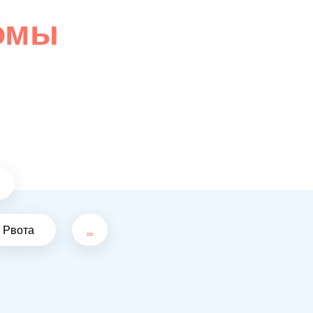
омы
Рвота
...