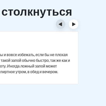
 столкнуться
‹
›
Исти
ы и вовсе избежать, если бы не плохая
Человек п
такой запой обычно быстро, так же как и
дела на р
боту. Иногда ложный запой может
поведение
спиртное утром, в обед и вечером.