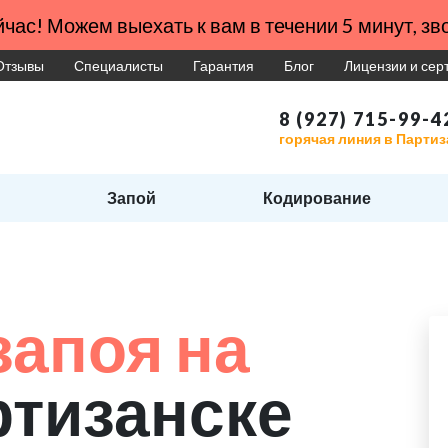
час! Можем выехать к вам в течении 5 минут, зво
Отзывы
Специалисты
Гарантия
Блог
Лицензии и се
8 (927) 715-99-4
горячая линия в Партиз
Запой
Кодирование
запоя на
ртизанске