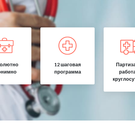
олютно
12 шаговая
Партиза
онимно
программа
работ
круглосу