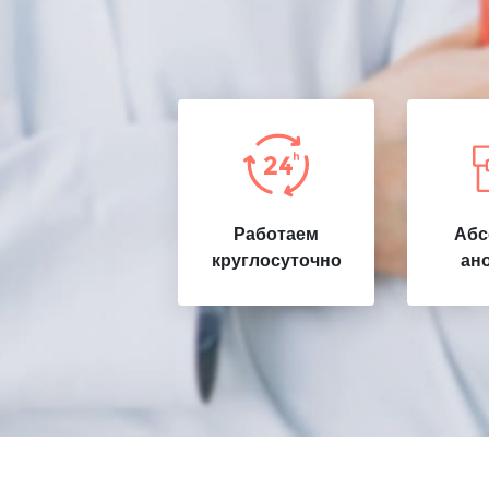
Работаем
Абс
круглосуточно
ан