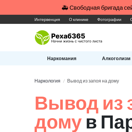
🚑 Свободная бригада сей
Интервенция
О клинике
Фотографии
Наркомания
Алкоголизм
Наркология
Вывод из запоя на дому
Вывод из 
дому
в Па