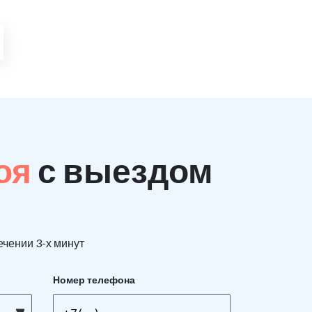
поя
с выездом
ечении 3-х минут
Номер телефона