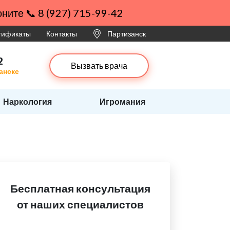
ните 📞 8 (927) 715-99-42
ртификаты
Контакты
Партизанск
2
Вызвать врача
анске
Наркология
Игромания
Бесплатная консультация
от наших специалистов