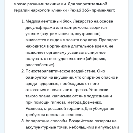
можно разными техниками. Для запретительной
терапии наркологи клиники «Рехаб 365» применяют:
Медикаментозный блок. Лекарство на основе
дисульфирама или налтрексона вводится
уколом (внутримышечно, внутривенно),
вшивается в виде импланта под кожу. Препарат
находится в организме длительное время, не
позволяет организму усваивать спиртное,
получать от него удовольствие (эйфорию,
расслабление).
Психотерапевтическое воздействие. Оно
базируется на внушении, что спиртное опасно и
вредит здоровью, необходимо от него
отказаться и начать жить трезво. Установки
такого плана «записываются» в подсознании
при помощи гипноза, метода Довженко,
Рожнова, стрессовой терапии. Для убеждения
требуется несколько сеансов.
Аппаратные способы. Воздействие лазером на
аккупунктурные точки, небольшими импульсами