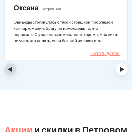
Оксана
Петров Вал
Однажды столкнулись с такой страшной проблемой
как наркомания. Врагу не пожелаешь то, что
пережили. С ужасом вспоминаем это время. Нас никто
не учил, что делать, если близкий человек стал
наркозависимым. Честно говоря, надежды не было,
думали, что все лечение бесполезно, но решили
Читать далее
попробовать и отправить родственника в клинику на
реабилитацию. Пройдя полный курс лечения он
‹
›
вышел другим человеком. Но всё равно продолжает
работать над собой, ведь побороть тягу к наркотикам
не так-то просто.
Акции
и скидки в Петровом