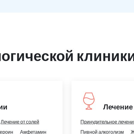
огической клиники
ии
Лечение
Лечение от солей
Принудительное лечени
ероин
Амфетамин
Пивной алкоголизм
Ж