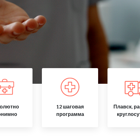
олютно
12 шаговая
Плавск, р
онимно
программа
круглосу