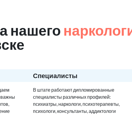
а нашего
нарколог
вске
Специалисты
едаем
В штате работают дипломированные
е важны
специалисты различных профилей:
тов,
психиатры, наркологи, психотерапевты,
ение
психологи, консультанты, аддиктологи