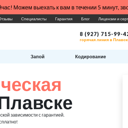
час! Можем выехать к вам в течении 5 минут, зво
Отзывы
Специалисты
Гарантия
Блог
Лицензии и се
8 (927) 715-99-4
горячая линия в Плавск
Запой
Кодирование
ческая
 Плавске
ской зависимости с гарантией.
сплатно!