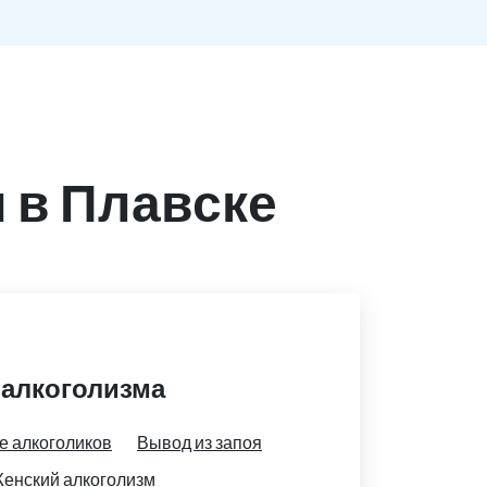
 в Плавске
 алкоголизма
е алкоголиков
Вывод из запоя
енский алкоголизм