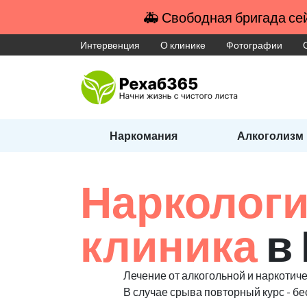
🚑 Свободная бригада сей
Интервенция
О клинике
Фотографии
Наркомания
Алкоголизм
Наркологи
клиника
в
Лечение от алкогольной и наркотиче
В случае срыва повторный курс - бе