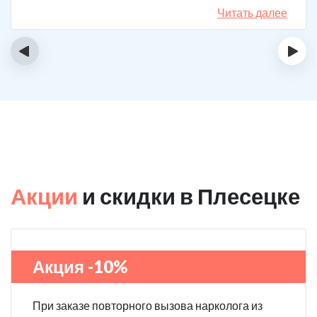
назначения, они отличаются. Клиника делает скидку
Читать далее
на последующие вызовы за оставленный отзыв! Я
планирую в будущем пройти полный курс
‹
›
реабилитации.
Акции
и скидки в Плесецке
Акция -10%
При заказе повторного вызова нарколога из