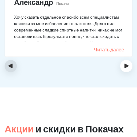
Александр
Покачи
Хочу сказать отдельное спасибо всем специалистам
клиники за мое избавление от алкоголя. Долго пил
современные сладкие спиртные напитки, никак не мог
остановиться. В результате понял, что стал сходить с
ума. Каждый день не мог без выпивки. Когда осознал,
понял, что надо что-то в своей жизни менять. Нашел
Читать далее
телефон клиники в интернете, сразу приехал и
запился на курс реабилитации. Сейчас не пью
‹
›
вообще, и начинать не хочу!
Акции
и скидки в Покачах