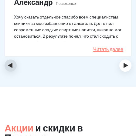
Александр
Пошехонье
Хочу сказать отдельное спасибо всем специалистам
клиники за мое избавление от алкоголя. Долго пил
современные сладкие спиртные напитки, никак не мог
остановиться. В результате понял, что стал сходить с
ума. Каждый день не мог без выпивки. Когда осознал,
понял, что надо что-то в своей жизни менять. Нашел
Читать далее
телефон клиники в интернете, сразу приехал и
запился на курс реабилитации. Сейчас не пью
‹
›
вообще, и начинать не хочу!
Акции
и скидки в