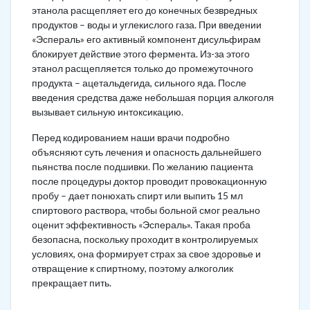
этанола расщепляет его до конечных безвредных
продуктов – воды и углекислого газа. При введении
«Эспераль» его активный компонент дисульфирам
блокирует действие этого фермента. Из-за этого
этанол расщепляется только до промежуточного
продукта – ацетальдегида, сильного яда. После
введения средства даже небольшая порция алкоголя
вызывает сильную интоксикацию.
Перед кодированием наши врачи подробно
объясняют суть лечения и опасность дальнейшего
пьянства после подшивки. По желанию пациента
после процедуры доктор проводит провокационную
пробу – дает понюхать спирт или выпить 15 мл
спиртового раствора, чтобы больной смог реально
оценит эффективность «Эспераль». Такая проба
безопасна, поскольку проходит в контролируемых
условиях, она формирует страх за свое здоровье и
отвращение к спиртному, поэтому алкоголик
прекращает пить.