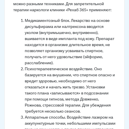
можно разными техниками. Для запретительной
терапии наркологи клиники «Рехаб 365» применяют:
Медикаментозный блок. Лекарство на основе
дисульфирама или налтрексона вводится
уколом (внутримышечно, внутривенно),
вшивается в виде импланта под кожу. Препарат
находится в организме длительное время, не
позволяет организму усваивать спиртное,
получать от него удовольствие (эйфорию,
расслабление).
Психотерапевтическое воздействие. Оно
базируется на внушении, что спиртное опасно и
вредит здоровью, необходимо от него
отказаться и начать жить трезво. Установки
такого плана «записываются» в подсознании
при помощи гипноза, метода Довженко,
Рожнова, стрессовой терапии. Для убеждения
требуется несколько сеансов.
Аппаратные способы. Воздействие лазером на
аккупунктурные точки, небольшими импульсами