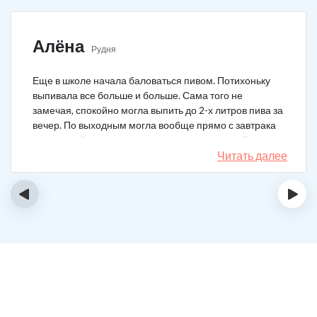
Алёна
Рудня
Еще в школе начала баловаться пивом. Потихоньку
выпивала все больше и больше. Сама того не
замечая, спокойно могла выпить до 2-х литров пива за
вечер. По выходным могла вообще прямо с завтрака
выпивать. В клинику решила позвонить сама. Прошла
курс и уже год не принимаю алкоголь вообще никакой.
Читать далее
‹
›