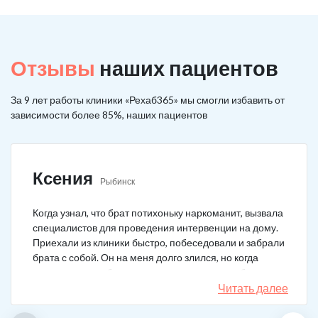
Отзывы
наших пациентов
За 9 лет работы клиники «Рехаб365» мы смогли избавить от
зависимости более 85%, наших пациентов
Ксения
Рыбинск
Когда узнал, что брат потихоньку наркоманит, вызвала
специалистов для проведения интервенции на дому.
Приехали из клиники быстро, побеседовали и забрали
брата с собой. Он на меня долго злился, но когда
понял, что если бы я не пошла на тот шаг, он бы не
выкарабкался. После курса вышел здоровым. Больше
Читать далее
не принимает.