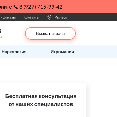
ните 📞 8 (927) 715-99-42
ртификаты
Контакты
Рыльск
2
Вызвать врача
ке
Наркология
Игромания
Бесплатная консультация
от наших специалистов