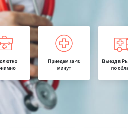
олютно
Приедем за 40
Выезд в Ры
онимно
минут
по обл