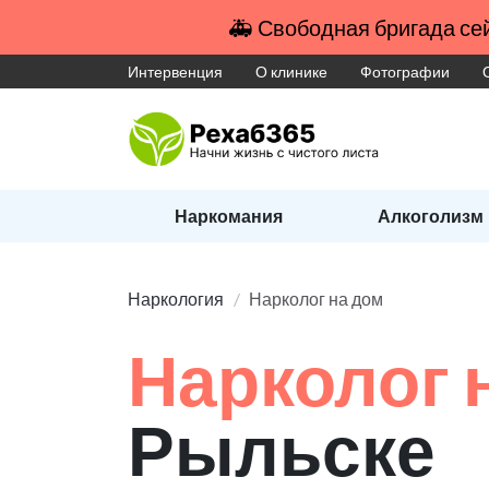
🚑 Свободная бригада сей
Интервенция
О клинике
Фотографии
Наркомания
Алкоголизм
Наркология
Нарколог на дом
Нарколог 
Рыльске