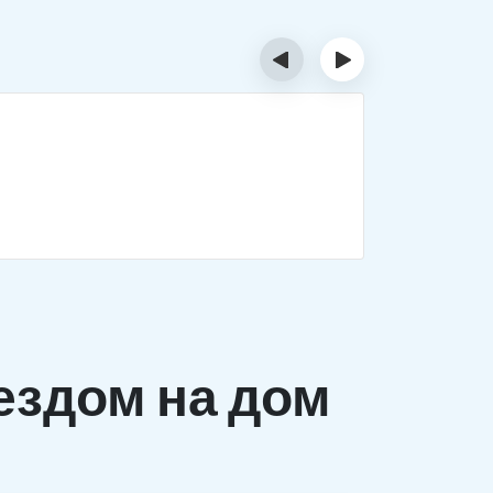
‹
›
Деток
Комплекс 
заболеван
ездом на дом