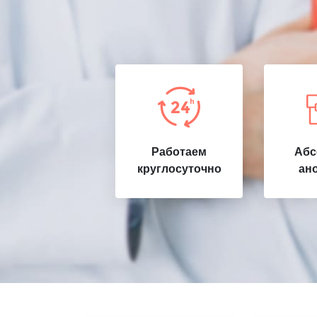
Работаем
Абс
круглосуточно
ан