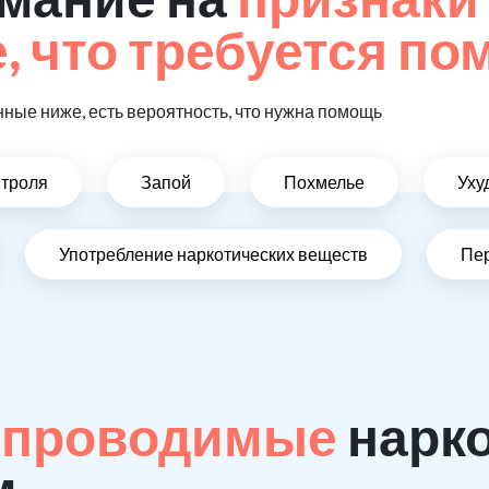
 что требуется п
ные ниже, есть вероятность, что нужна помощь
нтроля
Запой
Похмелье
Уху
Употребление наркотических веществ
Пе
 проводимые
нарк
м