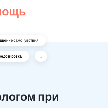
омощь
дшение самочувствия
редозировка
...
ологом при