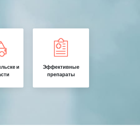
льске и
Эффективные
асти
препараты