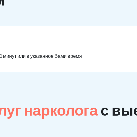
0 минут или в указанное Вами время
луг нарколога
с вы