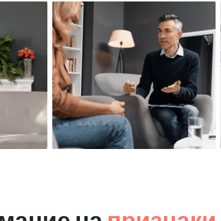
мание на
признаки