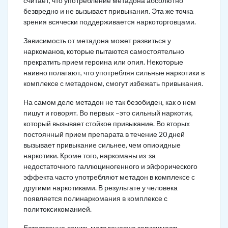
считает, что употребление метадона абсолютно
безвредно и не вызывает привыкания. Эта же точка
зрения всячески поддерживается наркоторговцами.
Зависимость от метадона может развиться у
наркоманов, которые пытаются самостоятельно
прекратить прием героина или опия. Некоторые
наивно полагают, что употребляя сильные наркотики в
комплексе с метадоном, смогут избежать привыкания.
На самом деле метадон не так безобиден, как о нем
пишут и говорят. Во первых –это сильный наркотик,
который вызывает стойкое привыкание. Во вторых
постоянный прием препарата в течение 20 дней
вызывает привыкание сильнее, чем опиоидные
наркотики. Кроме того, наркоманы из-за
недостаточного галлюциногенного и эйфорического
эффекта часто употребляют метадон в комплексе с
другими наркотиками. В результате у человека
появляется полинаркомания в комплексе с
политоксикоманией.
Естественно лечить метадоновую зависимость