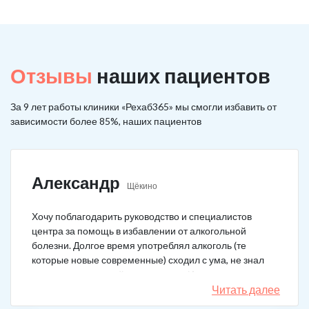
Отзывы
наших пациентов
За 9 лет работы клиники «Рехаб365» мы смогли избавить от
зависимости более 85%, наших пациентов
Александр
Щёкино
Хочу поблагодарить руководство и специалистов
центра за помощь в избавлении от алкогольной
болезни. Долгое время употреблял алкоголь (те
которые новые современные) сходил с ума, не знал
куда деться от своей зависимости. Искал тех кто
сможет мне помочь в интернете, позвонил, приехал.
Читать далее
На сегодняшний день не употребляю!