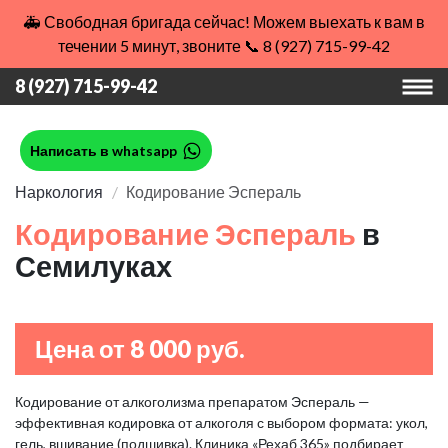
🚑 Свободная бригада сейчас! Можем выехать к вам в
течении 5 минут, звоните 📞 8 (927) 715-99-42
8 (927) 715-99-42
Написать в whatsapp
Наркология
Кодирование Эспераль
Кодирование Эспераль
в
Семилуках
Цена от 8 000 руб.
Кодирование от алкоголизма препаратом Эспераль —
эффективная кодировка от алкоголя с выбором формата: укол,
гель, вшивание (подшивка). Клиника «Рехаб 365» подбирает