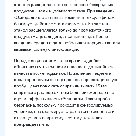
этанола расщепляет его до конечных безвредных
продуктов – воды и углекислого газа. При введении
«Эспераль» его активный компонент дисульфирам
блокирует действие этого фермента. Из-за этого
этанол расщепляется только до промежуточного
продукта – ацетальдегида, сильного яда. После
введения средства даже небольшая порция алкоголя
вызывает сильную интоксикацию.
Перед кодированием наши врачи подробно
объясняют суть лечения и опасность дальнейшего
пьянства после подшивки. По желанию пациента
после процедуры доктор проводит провокационную
пробу – дает понюхать спирт или выпить 15 мл
спиртового раствора, чтобы больной смог реально
оценит эффективность «Эспераль». Такая проба
безопасна, поскольку проходит в контролируемых
условиях, она формирует страх за свое здоровье и
отвращение к спиртному, поэтому алкоголик
прекращает пить.