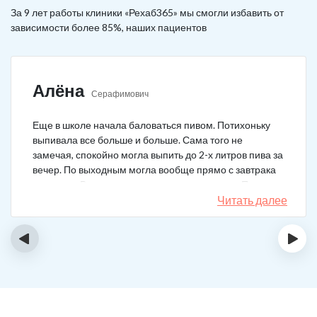
За 9 лет работы клиники «Рехаб365» мы смогли избавить от
зависимости более 85%, наших пациентов
Алёна
Серафимович
Еще в школе начала баловаться пивом. Потихоньку
выпивала все больше и больше. Сама того не
замечая, спокойно могла выпить до 2-х литров пива за
вечер. По выходным могла вообще прямо с завтрака
выпивать. В клинику решила позвонить сама. Прошла
курс и уже год не принимаю алкоголь вообще никакой.
Читать далее
‹
›