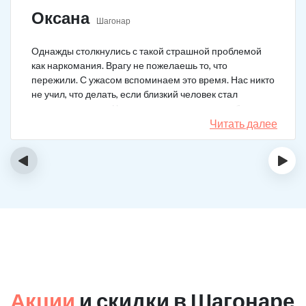
Оксана
Шагонар
Однажды столкнулись с такой страшной проблемой
как наркомания. Врагу не пожелаешь то, что
пережили. С ужасом вспоминаем это время. Нас никто
не учил, что делать, если близкий человек стал
наркозависимым. Честно говоря, надежды не было,
думали, что все лечение бесполезно, но решили
Читать далее
попробовать и отправить родственника в клинику на
реабилитацию. Пройдя полный курс лечения он
‹
›
вышел другим человеком. Но всё равно продолжает
работать над собой, ведь побороть тягу к наркотикам
не так-то просто.
Акции
и скидки в Шагонаре