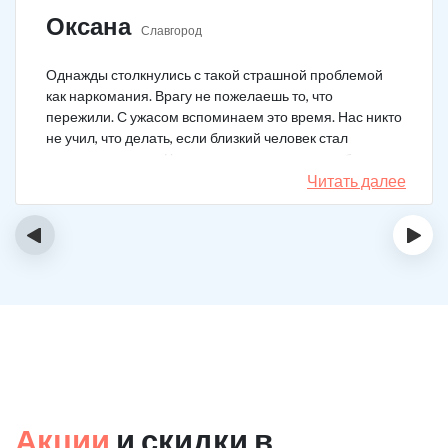
Оксана
Славгород
Однажды столкнулись с такой страшной проблемой
как наркомания. Врагу не пожелаешь то, что
пережили. С ужасом вспоминаем это время. Нас никто
не учил, что делать, если близкий человек стал
наркозависимым. Честно говоря, надежды не было,
думали, что все лечение бесполезно, но решили
Читать далее
попробовать и отправить родственника в клинику на
реабилитацию. Пройдя полный курс лечения он
‹
›
вышел другим человеком. Но всё равно продолжает
работать над собой, ведь побороть тягу к наркотикам
не так-то просто.
Акции
и скидки в