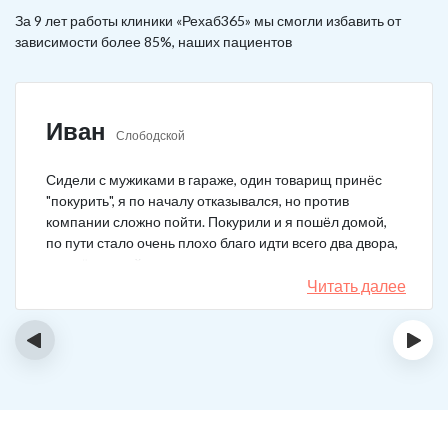
За 9 лет работы клиники «Рехаб365» мы смогли избавить от
зависимости более 85%, наших пациентов
Иван
Слободской
Сидели с мужиками в гараже, один товарищ принёс
"покурить", я по началу отказывался, но против
компании сложно пойти. Покурили и я пошёл домой,
по пути стало очень плохо благо идти всего два двора,
пришёл домой сразу жену попросил вызвать врача,
чувствовал что точно, что-то не так. Спасибо большое,
Читать далее
что быстро приехали, поставили капельницу и уже
минут через 20-30 капельница начала действовать и
‹
›
меня начало отпускать. После оказалось, что товарищ
угостил нас какой то химической дрянью, мне сразу
показалось, что как то странно выглядит смесь, но
особого значения не придал, а стоило.