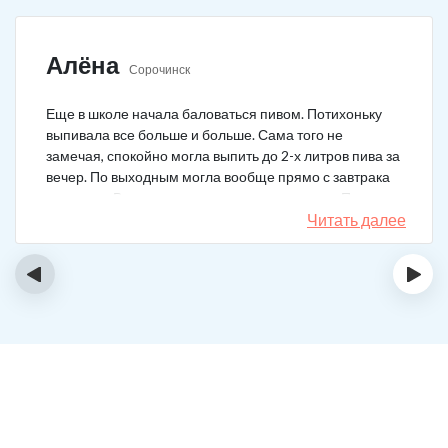
Алёна
Сорочинск
Еще в школе начала баловаться пивом. Потихоньку
выпивала все больше и больше. Сама того не
замечая, спокойно могла выпить до 2-х литров пива за
вечер. По выходным могла вообще прямо с завтрака
выпивать. В клинику решила позвонить сама. Прошла
курс и уже год не принимаю алкоголь вообще никакой.
Читать далее
‹
›