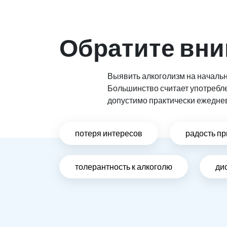
Обратите вни
Выявить алкоголизм на начальн
Большинство считает употребл
допустимо практически ежедне
потеря интересов
радость пр
толерантность к алкоголю
ди