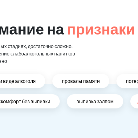
мание на
признаки
ых стадиях, достаточно сложно.
ение слабоалкогольных напитков
вно
и виде алкоголя
провалы памяти
поте
скомфорт без выпивки
выпивка залпом
.