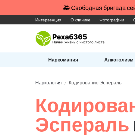
🚑 Свободная бригада сей
Интервенция
О клинике
Фотографии
Наркомания
Алкоголизм
Наркология
Кодирование Эспераль
Кодирова
Эспераль