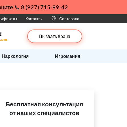
ните 📞 8 (927) 715-99-42
ртификаты
Контакты
Сортавала
2
Вызвать врача
вале
Наркология
Игромания
Бесплатная консультация
от наших специалистов