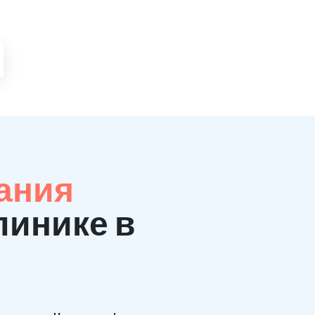
ания
линике в