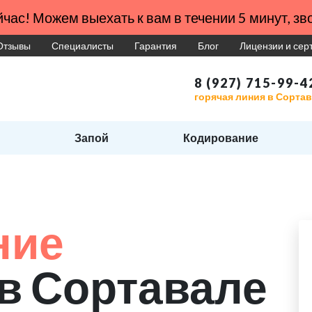
час! Можем выехать к вам в течении 5 минут, зво
Отзывы
Специалисты
Гарантия
Блог
Лицензии и се
8 (927) 715-99-4
горячая линия в Сорта
Запой
Кодирование
ние
в Сортавале