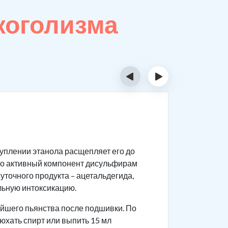
коголизма
‹
›
Подг
уплении этанола расщепляет его до
Чтобы про
его активный компонент дисульфирам
Обсл
уточного продукта – ацетальдегида,
забо
льную интоксикацию.
Моти
йшего пьянства после подшивки. По
дейс
юхать спирт или выпить 15 мл
вопр