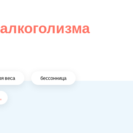
 алкоголизма
ря веса
бессонница
..