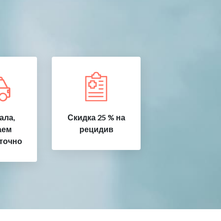
ала,
Скидка 25 % на
аем
рецидив
точно