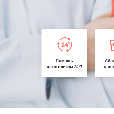
Помощь
Абс
алкоголикам 24/7
анон