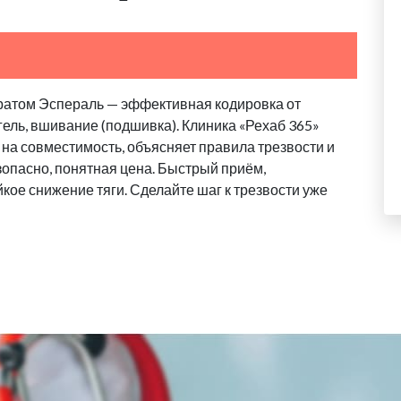
ратом Эспераль — эффективная кодировка от
гель, вшивание (подшивка). Клиника «Рехаб 365»
 на совместимость, объясняет правила трезвости и
зопасно, понятная цена. Быстрый приём,
кое снижение тяги. Сделайте шаг к трезвости уже