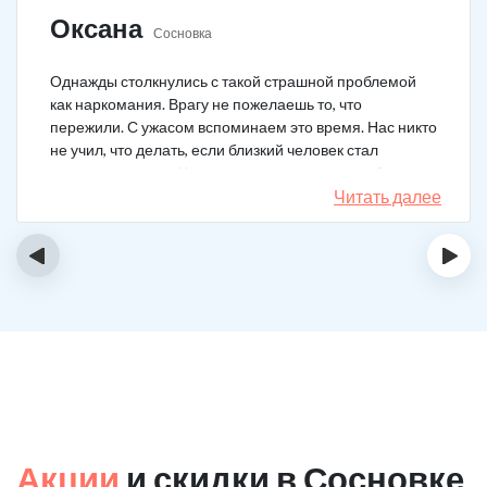
Оксана
Сосновка
Однажды столкнулись с такой страшной проблемой
как наркомания. Врагу не пожелаешь то, что
пережили. С ужасом вспоминаем это время. Нас никто
не учил, что делать, если близкий человек стал
наркозависимым. Честно говоря, надежды не было,
думали, что все лечение бесполезно, но решили
Читать далее
попробовать и отправить родственника в клинику на
реабилитацию. Пройдя полный курс лечения он
‹
›
вышел другим человеком. Но всё равно продолжает
работать над собой, ведь побороть тягу к наркотикам
не так-то просто.
Акции
и скидки в Сосновке