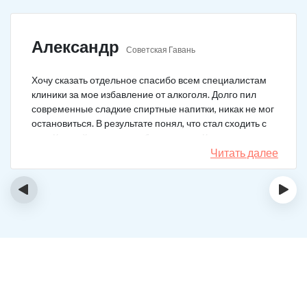
Александр
Советская Гавань
Хочу сказать отдельное спасибо всем специалистам
клиники за мое избавление от алкоголя. Долго пил
современные сладкие спиртные напитки, никак не мог
остановиться. В результате понял, что стал сходить с
ума. Каждый день не мог без выпивки. Когда осознал,
понял, что надо что-то в своей жизни менять. Нашел
Читать далее
телефон клиники в интернете, сразу приехал и
запился на курс реабилитации. Сейчас не пью
‹
›
вообще, и начинать не хочу!