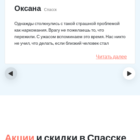
Оксана
Спасск
Однажды столкнулись с такой страшной проблемой
как наркомания. Врагу не пожелаешь то, что
пережили. С ужасом вспоминаем это время. Нас никто
не учил, что делать, если близкий человек стал
наркозависимым. Честно говоря, надежды не было,
думали, что все лечение бесполезно, но решили
Читать далее
попробовать и отправить родственника в клинику на
реабилитацию. Пройдя полный курс лечения он
‹
›
вышел другим человеком. Но всё равно продолжает
работать над собой, ведь побороть тягу к наркотикам
не так-то просто.
Акции
и скидки в Спасске