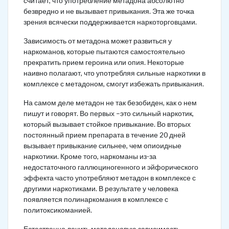
считает, что употребление метадона абсолютно
безвредно и не вызывает привыкания. Эта же точка
зрения всячески поддерживается наркоторговцами.
Зависимость от метадона может развиться у
наркоманов, которые пытаются самостоятельно
прекратить прием героина или опия. Некоторые
наивно полагают, что употребляя сильные наркотики в
комплексе с метадоном, смогут избежать привыкания.
На самом деле метадон не так безобиден, как о нем
пишут и говорят. Во первых –это сильный наркотик,
который вызывает стойкое привыкание. Во вторых
постоянный прием препарата в течение 20 дней
вызывает привыкание сильнее, чем опиоидные
наркотики. Кроме того, наркоманы из-за
недостаточного галлюциногенного и эйфорического
эффекта часто употребляют метадон в комплексе с
другими наркотиками. В результате у человека
появляется полинаркомания в комплексе с
политоксикоманией.
Естественно лечить метадоновую зависимость