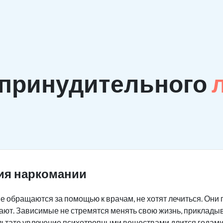
 принудительного
ия наркомании
 обращаются за помощью к врачам, не хотят лечиться. Они 
мают. Зависимые не стремятся менять свою жизнь, приклады
льтате увлечение психотропными веществами длится годами,