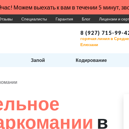
час! Можем выехать к вам в течении 5 минут, зво
Отзывы
Специалисты
Гарантия
Блог
Лицензии и се
8 (927) 715-99-4
горячая линия в Средн
Елюзани
Запой
Кодирование
ркомании
ельное
наркомании
в