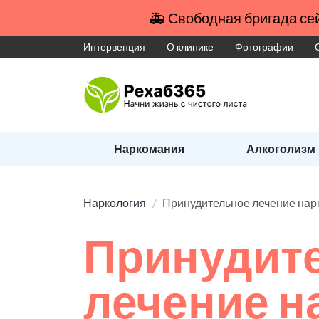
🚑 Свободная бригада сей
Интервенция
О клинике
Фотографии
Наркомания
Алкоголизм
Наркология
Принудительное лечение на
Принудит
лечение 