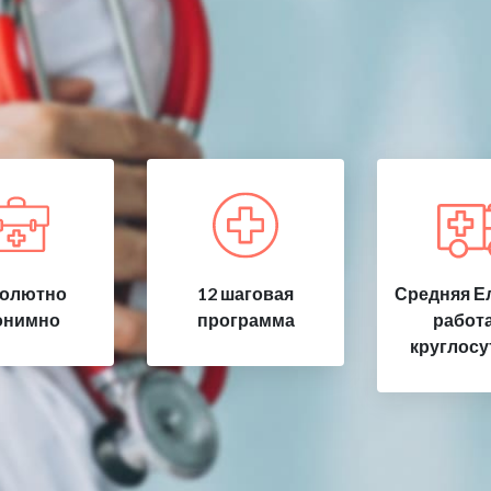
олютно
12 шаговая
Средняя Е
онимно
программа
работ
круглосу