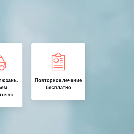
люзань,
Повторное лечение
аем
бесплатно
точно