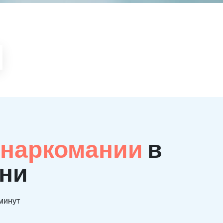
 наркомании
в
ани
 минут