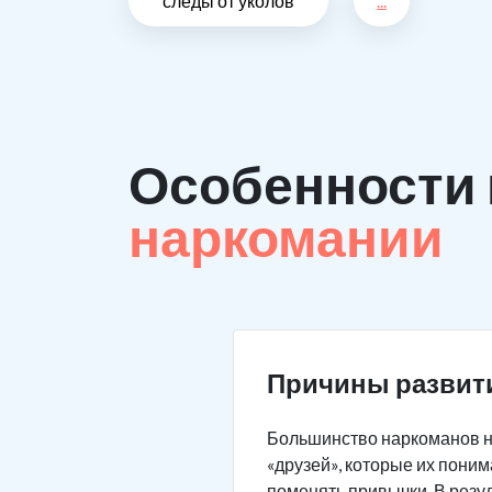
следы от уколов
...
Особенности
наркомании
Причины развит
Большинство наркоманов не
«друзей», которые их пони
поменять привычки. В резу