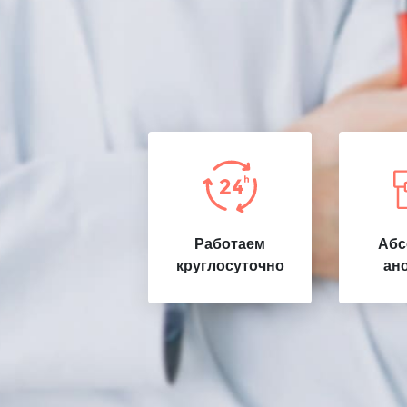
Работаем
Абс
круглосуточно
ан