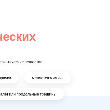
ческих
 наркотические вещества
зрачки
меняется мимика
налет или продольные трещины