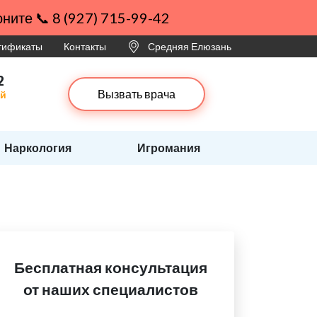
ните 📞 8 (927) 715-99-42
ртификаты
Контакты
Средняя Елюзань
2
Вызвать врача
ей
Наркология
Игромания
Бесплатная консультация
от наших специалистов