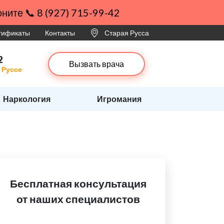
ните 📞 8 (927) 715-99-42
ртификаты
Контакты
Старая Русса
2
Вызвать врача
 Руссе
Наркология
Игромания
Бесплатная консультация
от наших специалистов