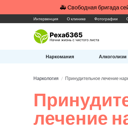
🚑 Свободная бригада сей
Интервенция
О клинике
Фотографии
Наркомания
Алкоголизм
Наркология
Принудительное лечение на
Принудит
лечение 