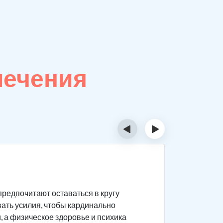
лечения
‹
›
Закон
предпочитают оставаться в кругу
Ключевое 
вать усилия, чтобы кардинально
возможны 
 а физическое здоровье и психика