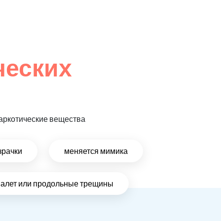
ческих
 наркотические вещества
зрачки
меняется мимика
налет или продольные трещины