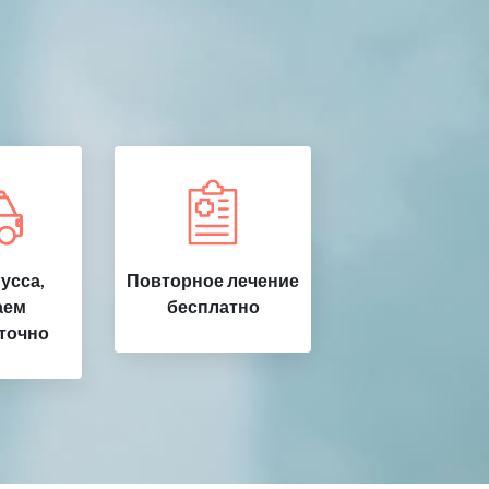
усса,
Повторное лечение
аем
бесплатно
точно