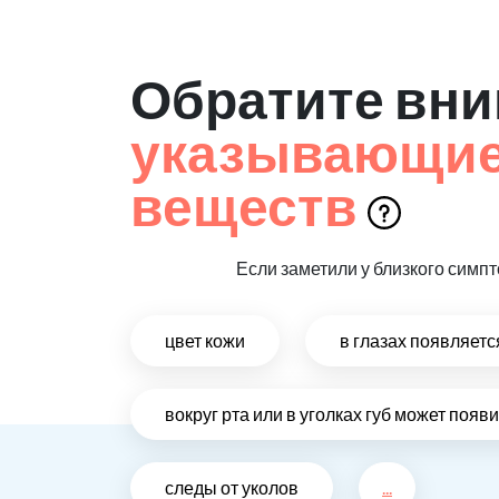
Обратите вни
указывающие 
веществ
Если заметили у близкого симпт
цвет кожи
в глазах появляет
вокруг рта или в уголках губ может поя
следы от уколов
...