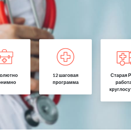
олютно
12 шаговая
Старая Р
онимно
программа
работ
круглосу