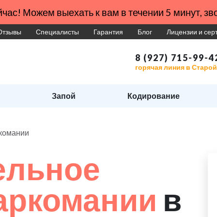
час! Можем выехать к вам в течении 5 минут, зво
Отзывы
Специалисты
Гарантия
Блог
Лицензии и се
8 (927) 715-99-4
горячая линия в Старой
Запой
Кодирование
ркомании
ельное
наркомании
в