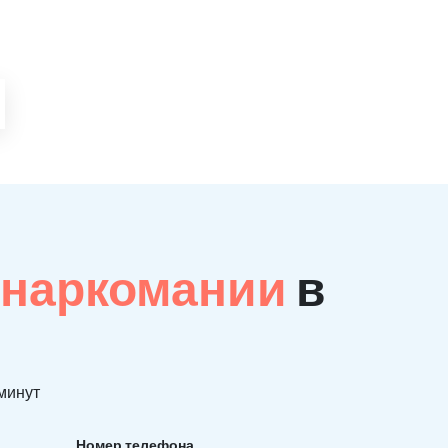
 наркомании
в
 минут
Номер телефона