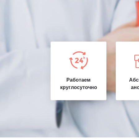
Работаем
Абс
круглосуточно
ан