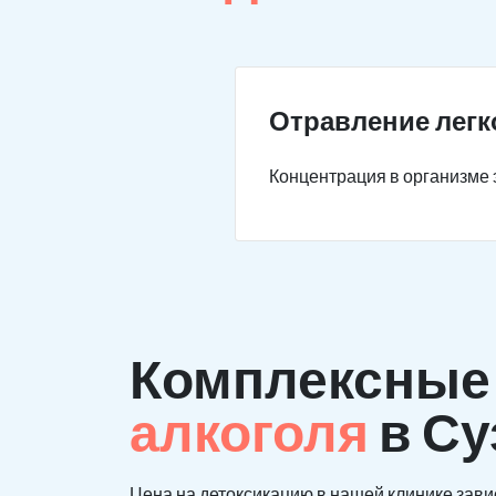
Отравление легк
Концентрация в организме э
Комплексны
алкоголя
в Су
Цена на детоксикацию в нашей клинике зави