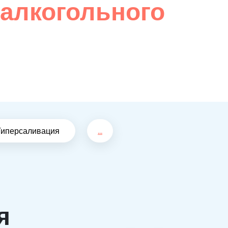
 алкогольного
Гиперсаливация
...
я