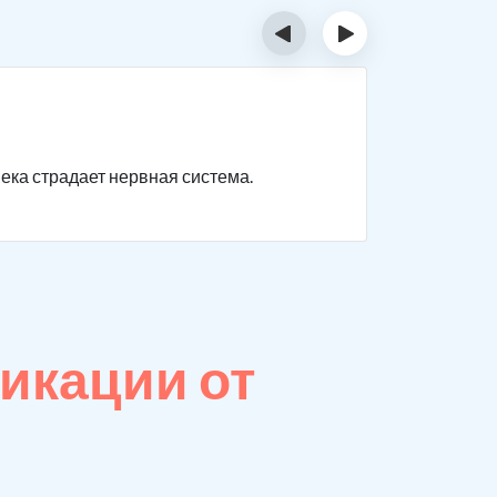
‹
›
Отрав
века страдает нервная система.
Нарушаютс
невыражен
икации от