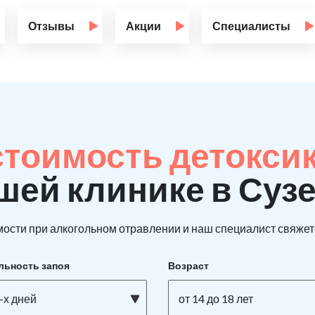
Отзывы
Акции
Специалисты
стоимость детокси
шей клинике в Суз
ости при алкогольном отравлении и наш специалист свяжетс
льность запоя
Возраст
-х дней
от 14 до 18 лет