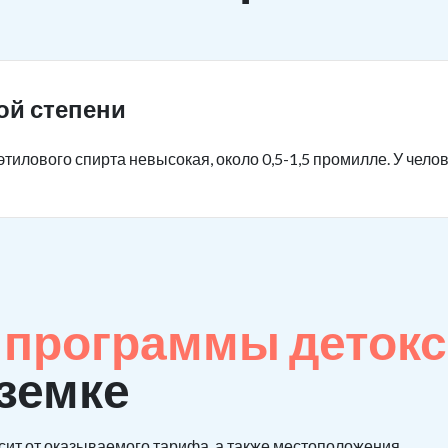
ой степени
тилового спирта невысокая, около 0,5-1,5 промилле. У чело
е
программы детокс
земке
сит от оказываемого тарифа, а также местоположения.