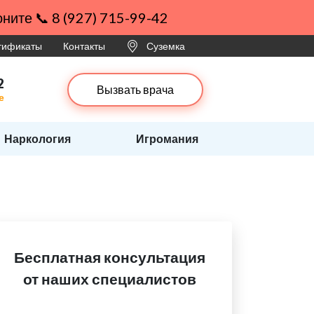
ните 📞 8 (927) 715-99-42
ртификаты
Контакты
Суземка
2
Вызвать врача
е
Наркология
Игромания
Бесплатная консультация
от наших специалистов