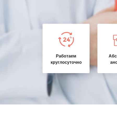
Работаем
Абс
круглосуточно
ан