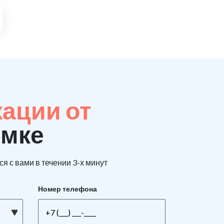
кации от
емке
я с вами в течении 3-х минут
Номер телефона