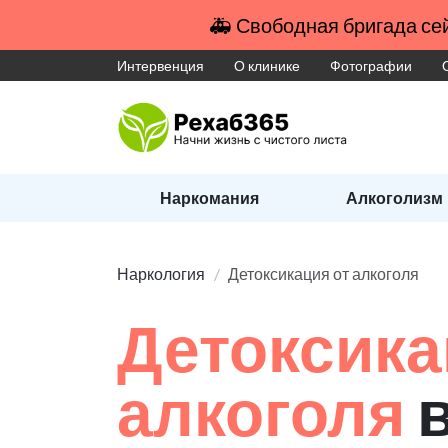
🚑 Свободная бригада сей
Интервенция
О клинике
Фотографии
Наркомания
Алкоголизм
Наркология
Детоксикация от алкоголя
Детоксика
алкоголя