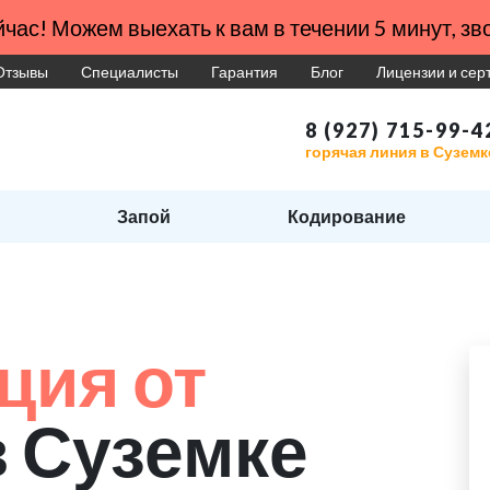
час! Можем выехать к вам в течении 5 минут, зво
Отзывы
Специалисты
Гарантия
Блог
Лицензии и се
8 (927) 715-99-4
горячая линия в Суземк
Запой
Кодирование
ция от
в Суземке