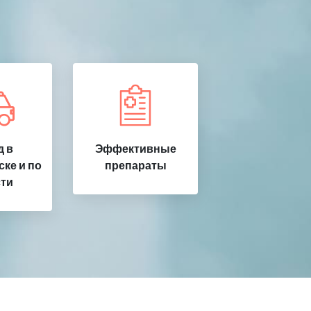
 в
Эффективные
ке и по
препараты
ти