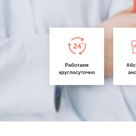
Работаем
Абс
круглосуточно
ан