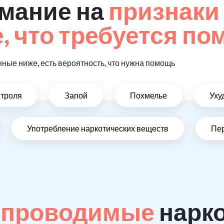
мание на
признаки
 что требуется п
ные ниже, есть вероятность, что нужна помощь
нтроля
Запой
Похмелье
Уху
Употребление наркотических веществ
Пе
 проводимые
нарк