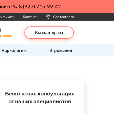
ните 📞 8 (927) 715-99-42
ртификаты
Контакты
Светлогорск
2
Вызвать врача
огорске
Наркология
Игромания
Бесплатная консультация
от наших специалистов