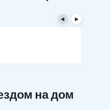
‹
›
Деток
Комплекс 
заболеван
ездом на дом