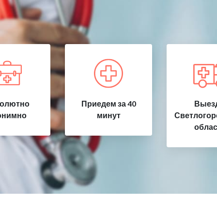
олютно
Приедем за 40
Выезд
онимно
минут
Светлогорс
облас