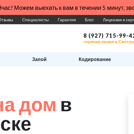
час! Можем выехать к вам в течении 5 минут, зво
Отзывы
Специалисты
Гарантия
Блог
Лицензии и се
8 (927) 715-99-4
горячая линия в Светл
Запой
Кодирование
на дом
в
ске