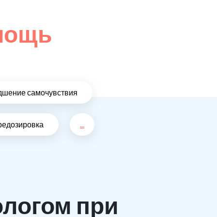
омощь
дшение самочувствия
редозировка
...
ологом при