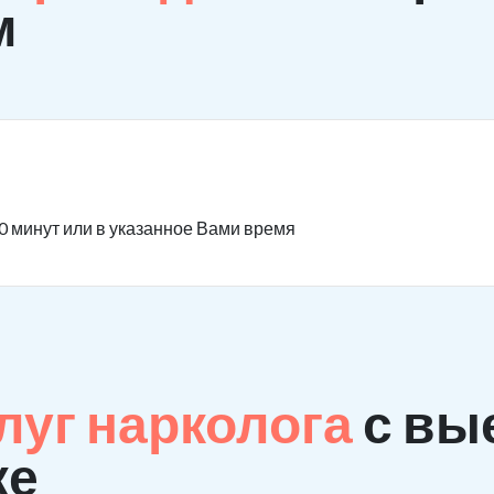
м
0 минут или в указанное Вами время
луг нарколога
с вы
ке