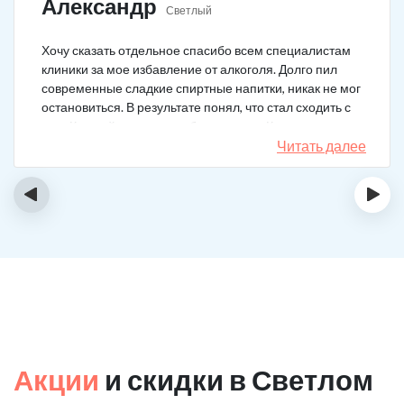
Александр
Светлый
Хочу сказать отдельное спасибо всем специалистам
клиники за мое избавление от алкоголя. Долго пил
современные сладкие спиртные напитки, никак не мог
остановиться. В результате понял, что стал сходить с
ума. Каждый день не мог без выпивки. Когда осознал,
понял, что надо что-то в своей жизни менять. Нашел
Читать далее
телефон клиники в интернете, сразу приехал и
запился на курс реабилитации. Сейчас не пью
‹
›
вообще, и начинать не хочу!
Акции
и скидки в Светлом