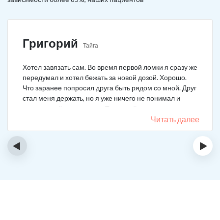
Григорий
Тайга
Хотел завязать сам. Во время первой ломки я сразу же
передумал и хотел бежать за новой дозой. Хорошо.
Что заранее попросил друга быть рядом со мной. Друг
стал меня держать, но я уже ничего не понимал и
начал силой вырываться. Тогда мой товарищ просто
связан меня и позвонил в клинику. На дом приехал
Читать далее
нарколог, мне сделали какую-то капельницу, после
чего я успокоился. Посоветовали приехать в клинику
‹
›
для прохождения курса реабилитации, так я и сделал.
С того дня прошло уже больше двух лет. Уже больше
двух лет как я чист!