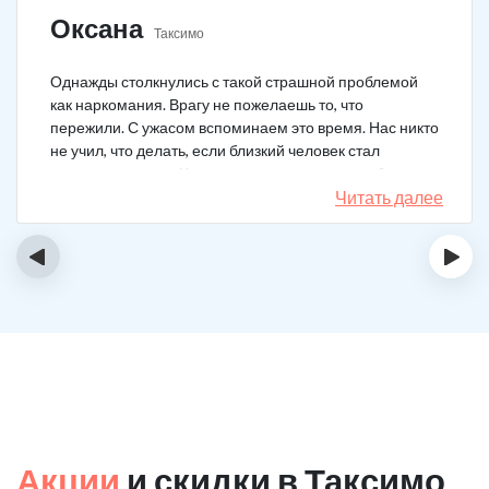
Оксана
Таксимо
Однажды столкнулись с такой страшной проблемой
как наркомания. Врагу не пожелаешь то, что
пережили. С ужасом вспоминаем это время. Нас никто
не учил, что делать, если близкий человек стал
наркозависимым. Честно говоря, надежды не было,
думали, что все лечение бесполезно, но решили
Читать далее
попробовать и отправить родственника в клинику на
реабилитацию. Пройдя полный курс лечения он
‹
›
вышел другим человеком. Но всё равно продолжает
работать над собой, ведь побороть тягу к наркотикам
не так-то просто.
Акции
и скидки в Таксимо