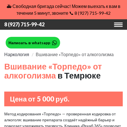
🚑 Свободная бригада сейчас! Можем выехать к вам в
течении 5 минут, звоните 📞 8 (927) 715-99-42
8 (927) 715-99-42
Написать в whatsapp
Наркология
Вшивание «Торпедо» от алкоголизма
Вшивание «Торпедо» от
алкоголизма
в Темрюке
Цена от 5 000 руб.
Метод кодирования «Торпедо» — проверенная кодировка от
алкоголя: вшивание препарата создаёт надёжный барьер и
помогает удерживать трезвость. Клиника «Рехаб 365» проводит