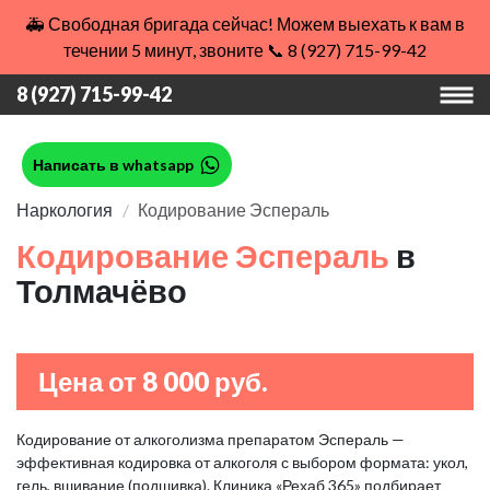
🚑 Свободная бригада сейчас! Можем выехать к вам в
течении 5 минут, звоните 📞 8 (927) 715-99-42
8 (927) 715-99-42
Написать в whatsapp
Наркология
Кодирование Эспераль
Кодирование Эспераль
в
Толмачёво
Цена от 8 000 руб.
Кодирование от алкоголизма препаратом Эспераль —
эффективная кодировка от алкоголя с выбором формата: укол,
гель, вшивание (подшивка). Клиника «Рехаб 365» подбирает