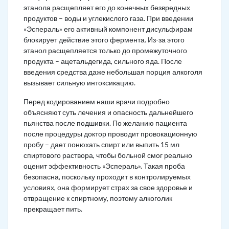
этанола расщепляет его до конечных безвредных
продуктов – воды и углекислого газа. При введении
«Эспераль» его активный компонент дисульфирам
блокирует действие этого фермента. Из-за этого
этанол расщепляется только до промежуточного
продукта – ацетальдегида, сильного яда. После
введения средства даже небольшая порция алкоголя
вызывает сильную интоксикацию.
Перед кодированием наши врачи подробно
объясняют суть лечения и опасность дальнейшего
пьянства после подшивки. По желанию пациента
после процедуры доктор проводит провокационную
пробу – дает понюхать спирт или выпить 15 мл
спиртового раствора, чтобы больной смог реально
оценит эффективность «Эспераль». Такая проба
безопасна, поскольку проходит в контролируемых
условиях, она формирует страх за свое здоровье и
отвращение к спиртному, поэтому алкоголик
прекращает пить.