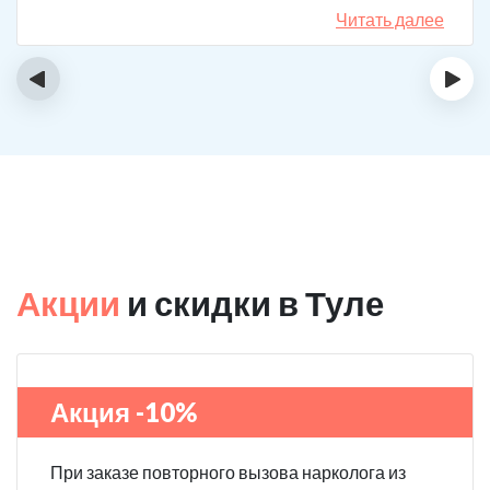
назначения, они отличаются. Клиника делает скидку
Читать далее
на последующие вызовы за оставленный отзыв! Я
планирую в будущем пройти полный курс
‹
›
реабилитации.
Акции
и скидки в Туле
Акция -10%
При заказе повторного вызова нарколога из