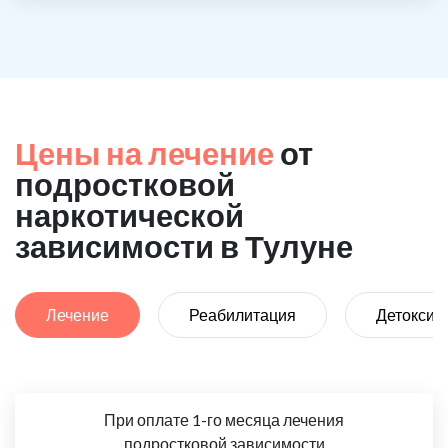
Цены на лечение
от
подростковой
наркотической
зависимости в Тулуне
Лечение
Реабилитация
Детоксик
При оплате 1-го месяца лечения
подростковой зависимости