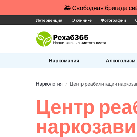
🚑 Свободная бригада сей
Интервенция
О клинике
Фотографии
Наркомания
Алкоголизм
Наркология
Центр реабилитации наркоз
Центр реа
наркозав