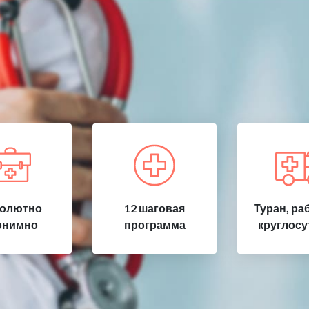
олютно
12 шаговая
Туран, ра
онимно
программа
круглосу