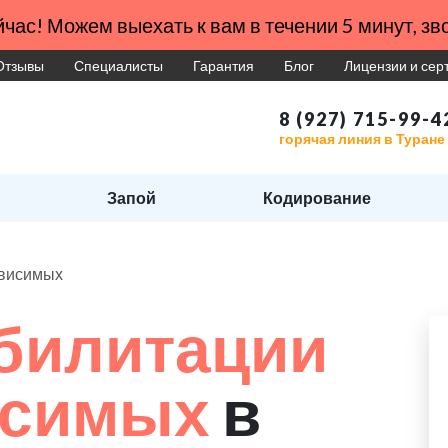
час! Можем выехать к вам в течении 5 минут, зво
Отзывы
Специалисты
Гарантия
Блог
Лицензии и се
8 (927) 715-99-4
горячая линия в Туране
Запой
Кодирование
ависимых
билитации
исимых
в