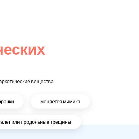
ческих
 наркотические вещества
зрачки
меняется мимика
налет или продольные трещины