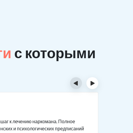
ти
с которыми
‹
›
На ск
шаг к лечению наркомана. Полное
Комплекс 
нских и психологических предписаний
протяжени