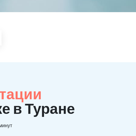
итации
е в Туране
 минут