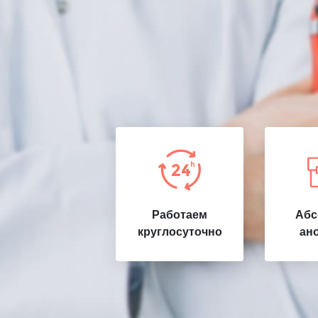
Работаем
Абс
круглосуточно
ан