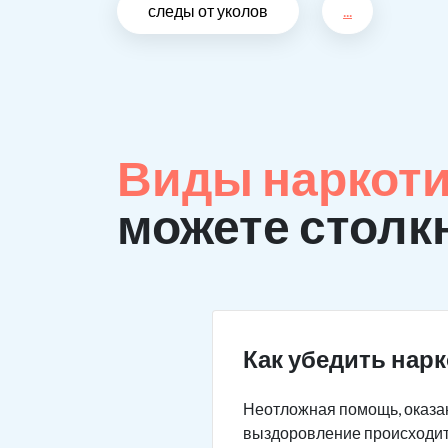
следы от уколов
...
Виды наркоти
можете столк
Как убедить нар
Неотложная помощь, оказан
выздоровление происходит