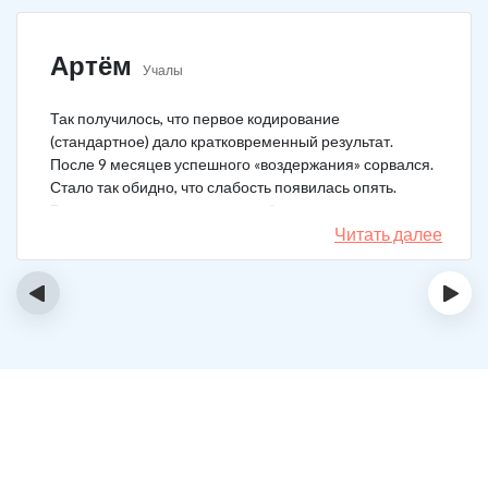
Артём
Учалы
Так получилось, что первое кодирование
(стандартное) дало кратковременный результат.
После 9 месяцев успешного «воздержания» сорвался.
Стало так обидно, что слабость появилась опять.
Решил не затягивать, и опять обратился в клинику.
Мне порекомендовали двойной блок. Согласился, и
Читать далее
сейчас не жалею. Уже два года в полной завязке.
Иногда тянет выпить, но обуздать желание вполне
‹
›
возможно.